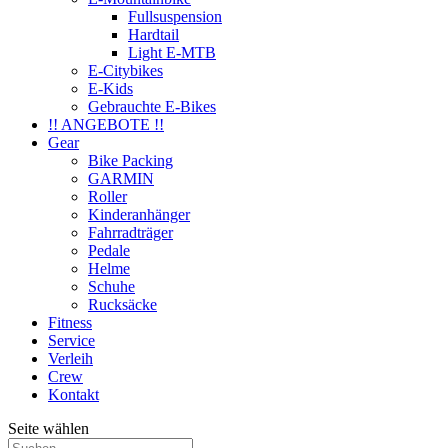
Fullsuspension
Hardtail
Light E-MTB
E-Citybikes
E-Kids
Gebrauchte E-Bikes
!! ANGEBOTE !!
Gear
Bike Packing
GARMIN
Roller
Kinderanhänger
Fahrradträger
Pedale
Helme
Schuhe
Rucksäcke
Fitness
Service
Verleih
Crew
Kontakt
Seite wählen