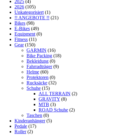
2025
(4)
2026
(105)
Unkategorisiert
(1)
!! ANGEBOTE !!
(21)
Bikes
(98)
E-Bikes
(49)
Equipment
(0)
Fitness
(11)
Gear
(150)
GARMIN
(16)
Bike Packing
(18)
Bekleidung
(0)
Fahrradträger
(9)
Helme
(60)
Protektoren
(0)
Rucksäcke
(32)
Schuhe
(15)
ALL TERRAIN
(2)
GRAVITY
(8)
MTB
(3)
ROAD Schuhe
(2)
Taschen
(0)
Kinderanhänger
(5)
Pedale
(17)
Roller
(2)