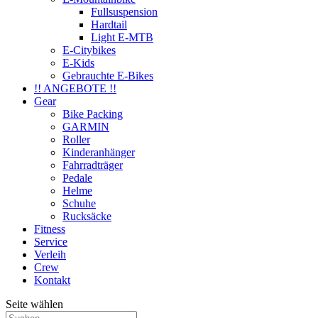
Fullsuspension
Hardtail
Light E-MTB
E-Citybikes
E-Kids
Gebrauchte E-Bikes
!! ANGEBOTE !!
Gear
Bike Packing
GARMIN
Roller
Kinderanhänger
Fahrradträger
Pedale
Helme
Schuhe
Rucksäcke
Fitness
Service
Verleih
Crew
Kontakt
Seite wählen