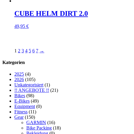
CUBE HELM DIRT 2.0
49,95
€
1
2
3
4
5
6
7
→
Kategorien
2025
(4)
2026
(105)
Unkategorisiert
(1)
!! ANGEBOTE !!
(21)
Bikes
(98)
E-Bikes
(49)
Equipment
(0)
Fitness
(11)
Gear
(150)
GARMIN
(16)
Bike Packing
(18)
Bekleidung
(0)