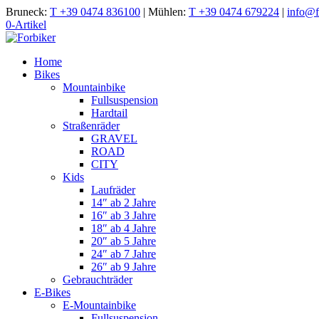
Bruneck:
T +39 0474 836100
|
Mühlen:
T +39 0474 679224
|
info@fo
0-Artikel
Home
Bikes
Mountainbike
Fullsuspension
Hardtail
Straßenräder
GRAVEL
ROAD
CITY
Kids
Laufräder
14″ ab 2 Jahre
16″ ab 3 Jahre
18″ ab 4 Jahre
20″ ab 5 Jahre
24″ ab 7 Jahre
26″ ab 9 Jahre
Gebrauchträder
E-Bikes
E-Mountainbike
Fullsuspension