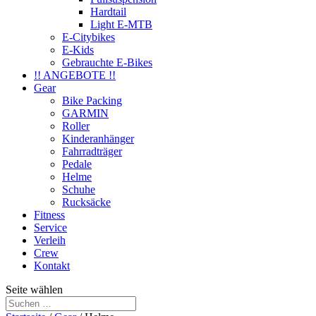
Hardtail
Light E-MTB
E-Citybikes
E-Kids
Gebrauchte E-Bikes
!! ANGEBOTE !!
Gear
Bike Packing
GARMIN
Roller
Kinderanhänger
Fahrradträger
Pedale
Helme
Schuhe
Rucksäcke
Fitness
Service
Verleih
Crew
Kontakt
Seite wählen