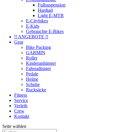
Fullsuspension
Hardtail
Light E-MTB
E-Citybikes
E-Kids
Gebrauchte E-Bikes
!! ANGEBOTE !!
Gear
Bike Packing
GARMIN
Roller
Kinderanhänger
Fahrradträger
Pedale
Helme
Schuhe
Rucksäcke
Fitness
Service
Verleih
Crew
Kontakt
Seite wählen