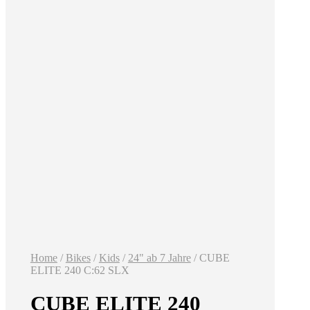
Home
/
Bikes
/
Kids
/
24" ab 7 Jahre
/ CUBE
ELITE 240 C:62 SLX
CUBE ELITE 240