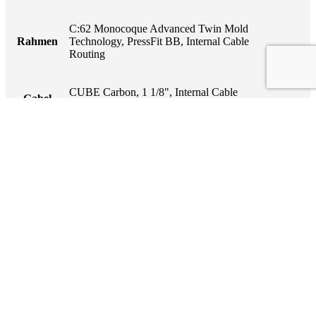
C:62 Monocoque Advanced Twin Mold
Rahmen
Technology, PressFit BB, Internal Cable
Routing
CUBE Carbon, 1 1/8", Internal Cable
Gabel
Routing, Flat Mount Disc, 12x100mm
Magura MT4, Flat Mount, Hydr. Disc Brake
Bremse
(140/140)
Microshift Advent X, RD-M6205AM, 10-
Schaltwerk
Speed
Kurbel
AR CUBE SL DMA 30T, 130mm
Newmen Evolution X.A.25, 24/24 Spokes,
Laufradsatz
Tubeless Ready