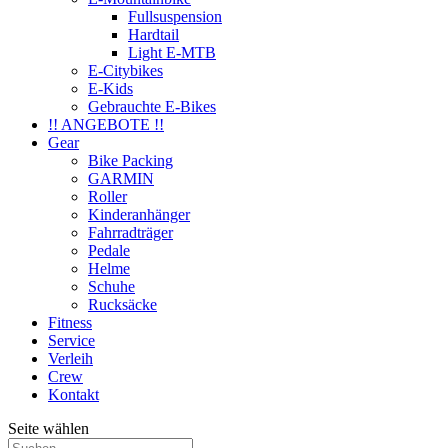
Fullsuspension
Hardtail
Light E-MTB
E-Citybikes
E-Kids
Gebrauchte E-Bikes
!! ANGEBOTE !!
Gear
Bike Packing
GARMIN
Roller
Kinderanhänger
Fahrradträger
Pedale
Helme
Schuhe
Rucksäcke
Fitness
Service
Verleih
Crew
Kontakt
Seite wählen