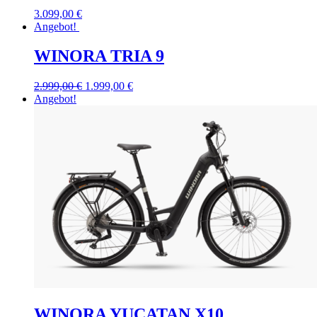
3.099,00
€
Angebot!
WINORA TRIA 9
2.999,00
€
1.999,00
€
Angebot!
WINORA YUCATAN X10