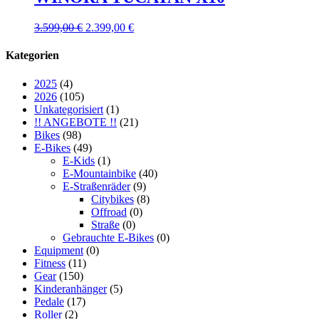
3.599,00
€
2.399,00
€
Kategorien
2025
(4)
2026
(105)
Unkategorisiert
(1)
!! ANGEBOTE !!
(21)
Bikes
(98)
E-Bikes
(49)
E-Kids
(1)
E-Mountainbike
(40)
E-Straßenräder
(9)
Citybikes
(8)
Offroad
(0)
Straße
(0)
Gebrauchte E-Bikes
(0)
Equipment
(0)
Fitness
(11)
Gear
(150)
Kinderanhänger
(5)
Pedale
(17)
Roller
(2)