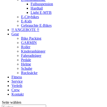
Fullsuspension
Hardtail
Light E-MTB
E-Citybikes
E-Kids
Gebrauchte E-Bikes
!! ANGEBOTE !!
Gear
Bike Packing
GARMIN
Roller
Kinderanhänger
Fahrradträger
Pedale
Helme
Schuhe
Rucksäcke
Fitness
Service
Verleih
Crew
Kontakt
Seite wählen