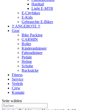
Hardtail
Light E-MTB
E-Citybikes
E-Kids
Gebrauchte E-Bikes
!! ANGEBOTE !!
Gear
Bike Packing
GARMIN
Roller
Kinderanhänger
Fahrradträger
Pedale
Helme
Schuhe
Rucksäcke
Fitness
Service
Verleih
Crew
Kontakt
Seite wählen