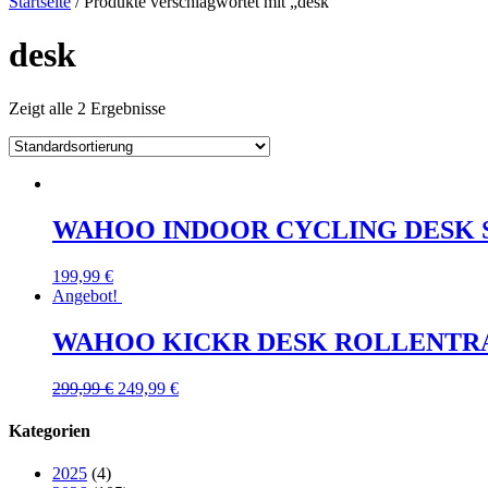
Startseite
/ Produkte verschlagwortet mit „desk“
desk
Zeigt alle 2 Ergebnisse
WAHOO INDOOR CYCLING DESK 
199,99
€
Angebot!
WAHOO KICKR DESK ROLLENTR
299,99
€
249,99
€
Kategorien
2025
(4)