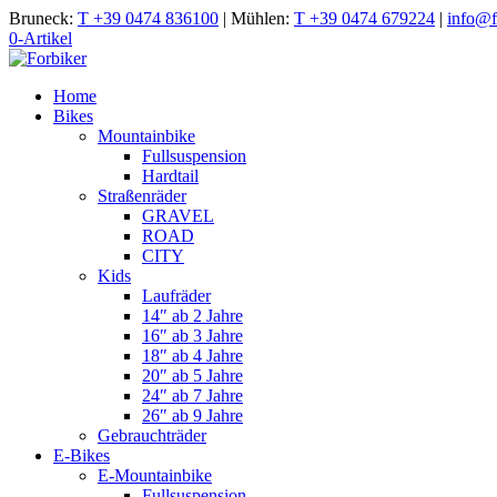
Bruneck:
T +39 0474 836100
|
Mühlen:
T +39 0474 679224
|
info@fo
0-Artikel
Home
Bikes
Mountainbike
Fullsuspension
Hardtail
Straßenräder
GRAVEL
ROAD
CITY
Kids
Laufräder
14″ ab 2 Jahre
16″ ab 3 Jahre
18″ ab 4 Jahre
20″ ab 5 Jahre
24″ ab 7 Jahre
26″ ab 9 Jahre
Gebrauchträder
E-Bikes
E-Mountainbike
Fullsuspension