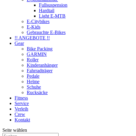
Fullsuspension
Hardtail
Light E-MTB
E-Citybikes
E-Kids
Gebrauchte E-Bikes
!! ANGEBOTE !!
Gear
Bike Packing
GARMIN
Roller
Kinderanhänger
Fahrradträger
Pedale
Helme
Schuhe
Rucksäcke
Fitness
Service
Verleih
Crew
Kontakt
Seite wählen