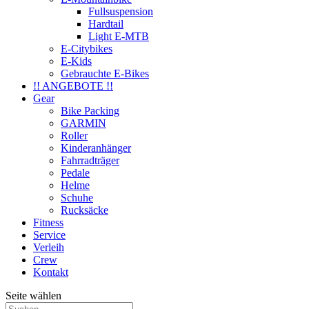
Fullsuspension
Hardtail
Light E-MTB
E-Citybikes
E-Kids
Gebrauchte E-Bikes
!! ANGEBOTE !!
Gear
Bike Packing
GARMIN
Roller
Kinderanhänger
Fahrradträger
Pedale
Helme
Schuhe
Rucksäcke
Fitness
Service
Verleih
Crew
Kontakt
Seite wählen