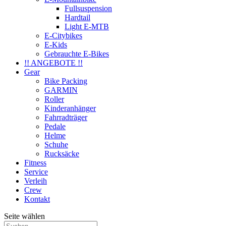
Fullsuspension
Hardtail
Light E-MTB
E-Citybikes
E-Kids
Gebrauchte E-Bikes
!! ANGEBOTE !!
Gear
Bike Packing
GARMIN
Roller
Kinderanhänger
Fahrradträger
Pedale
Helme
Schuhe
Rucksäcke
Fitness
Service
Verleih
Crew
Kontakt
Seite wählen