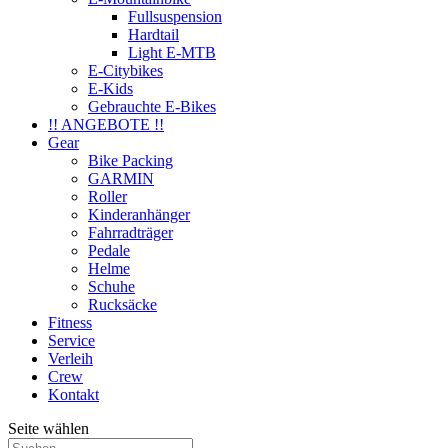
Fullsuspension
Hardtail
Light E-MTB
E-Citybikes
E-Kids
Gebrauchte E-Bikes
!! ANGEBOTE !!
Gear
Bike Packing
GARMIN
Roller
Kinderanhänger
Fahrradträger
Pedale
Helme
Schuhe
Rucksäcke
Fitness
Service
Verleih
Crew
Kontakt
Seite wählen