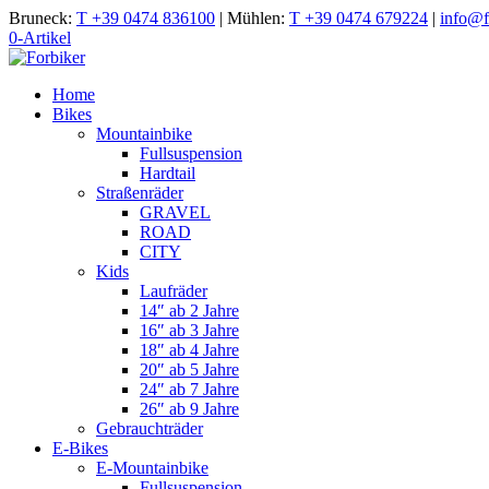
Bruneck:
T +39 0474 836100
|
Mühlen:
T +39 0474 679224
|
info@fo
0-Artikel
Home
Bikes
Mountainbike
Fullsuspension
Hardtail
Straßenräder
GRAVEL
ROAD
CITY
Kids
Laufräder
14″ ab 2 Jahre
16″ ab 3 Jahre
18″ ab 4 Jahre
20″ ab 5 Jahre
24″ ab 7 Jahre
26″ ab 9 Jahre
Gebrauchträder
E-Bikes
E-Mountainbike
Fullsuspension