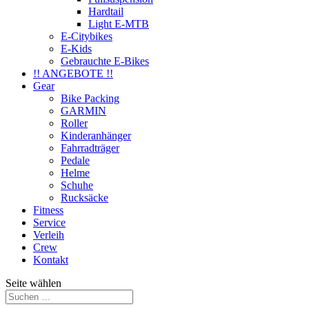
Hardtail
Light E-MTB
E-Citybikes
E-Kids
Gebrauchte E-Bikes
!! ANGEBOTE !!
Gear
Bike Packing
GARMIN
Roller
Kinderanhänger
Fahrradträger
Pedale
Helme
Schuhe
Rucksäcke
Fitness
Service
Verleih
Crew
Kontakt
Seite wählen