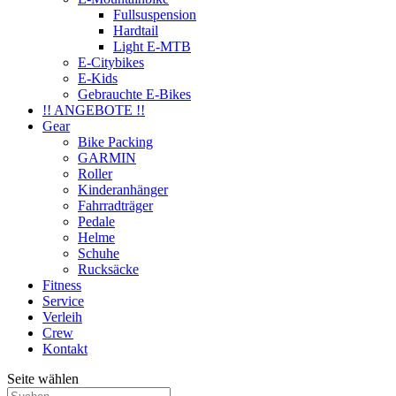
Fullsuspension
Hardtail
Light E-MTB
E-Citybikes
E-Kids
Gebrauchte E-Bikes
!! ANGEBOTE !!
Gear
Bike Packing
GARMIN
Roller
Kinderanhänger
Fahrradträger
Pedale
Helme
Schuhe
Rucksäcke
Fitness
Service
Verleih
Crew
Kontakt
Seite wählen