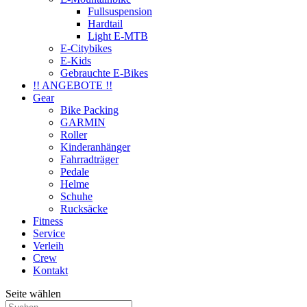
Fullsuspension
Hardtail
Light E-MTB
E-Citybikes
E-Kids
Gebrauchte E-Bikes
!! ANGEBOTE !!
Gear
Bike Packing
GARMIN
Roller
Kinderanhänger
Fahrradträger
Pedale
Helme
Schuhe
Rucksäcke
Fitness
Service
Verleih
Crew
Kontakt
Seite wählen