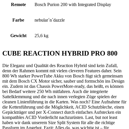
Remote
Bosch Purion 200 with Integrated Display
Farbe
nebular´n´dazzle
Gewicht
25,6 kg
CUBE REACTION HYBRID PRO 800
Die Eleganz und Qualität des Reaction Hybrid sind kein Zufall,
denn der Rahmen kommt mit vielen cleveren Features daher. Sein
800 Wh starker PowerTube Akku von Bosch fügt sich gemeinsam
mit dem Bosch CX Motor sicher, sauber und formschön ins Design
ein. Zudem ist das Chassis PowerMore-ready, das heißt, es können
bei Bedarf weitere 250 Wh mitfahren. Auch die integrierte
Sattelklemmung und die nach innen verlegten Züge spielen der
cleanen Linienführung in die Karten. Was noch? Eine Aufnahme für
die Kettenführung und die Möglichkeit, ACID Schutzbleche, einen
Gepäckträger und per X-Connect durch einfaches Aufstecken ein
kompatibles ACID Vorderlicht nachzurüsten. Last, but not least
haben wir dank unserem Size Split System für alle die richtige
Passform im Angebot. Fazit: Alles da, was wichtig ist – für