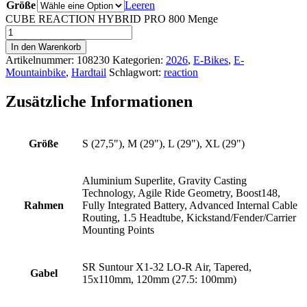
Größe
Leeren
CUBE REACTION HYBRID PRO 800 Menge
In den Warenkorb
Artikelnummer:
108230
Kategorien:
2026
,
E-Bikes
,
E-
Mountainbike
,
Hardtail
Schlagwort:
reaction
Zusätzliche Informationen
Größe
S (27,5"), M (29"), L (29"), XL (29")
Aluminium Superlite, Gravity Casting
Technology, Agile Ride Geometry, Boost148,
Rahmen
Fully Integrated Battery, Advanced Internal Cable
Routing, 1.5 Headtube, Kickstand/Fender/Carrier
Mounting Points
SR Suntour X1-32 LO-R Air, Tapered,
Gabel
15x110mm, 120mm (27.5: 100mm)