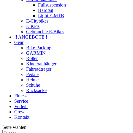
Fullsuspension
Hardtail
Light E-MTB
E-Citybikes
E-Kids
Gebrauchte E-Bikes
!! ANGEBOTE !!
Gear
Bike Packing
GARMIN
Roller
Kinderanhänger
Fahrradträger
Pedale
Helme
Schuhe
Rucksäcke
Fitness
Service
Verleih
Crew
Kontakt
Seite wählen