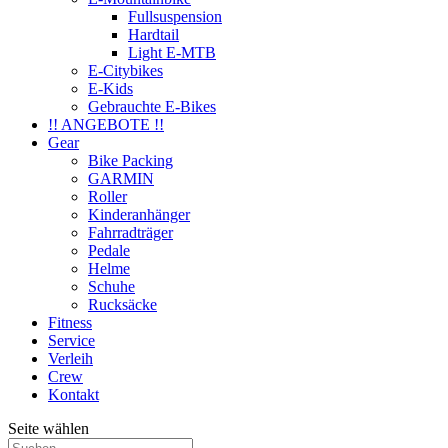
Fullsuspension
Hardtail
Light E-MTB
E-Citybikes
E-Kids
Gebrauchte E-Bikes
!! ANGEBOTE !!
Gear
Bike Packing
GARMIN
Roller
Kinderanhänger
Fahrradträger
Pedale
Helme
Schuhe
Rucksäcke
Fitness
Service
Verleih
Crew
Kontakt
Seite wählen