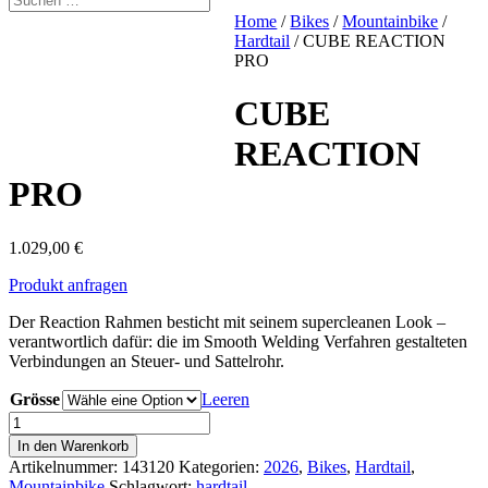
Home
/
Bikes
/
Mountainbike
/
Hardtail
/ CUBE REACTION
PRO
CUBE
REACTION
PRO
1.029,00
€
Produkt anfragen
Der Reaction Rahmen besticht mit seinem supercleanen Look –
verantwortlich dafür: die im Smooth Welding Verfahren gestalteten
Verbindungen an Steuer- und Sattelrohr.
Grösse
Leeren
CUBE
REACTION
In den Warenkorb
PRO
Artikelnummer:
143120
Kategorien:
2026
,
Bikes
,
Hardtail
,
Menge
Mountainbike
Schlagwort:
hardtail