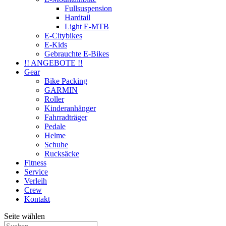
Fullsuspension
Hardtail
Light E-MTB
E-Citybikes
E-Kids
Gebrauchte E-Bikes
!! ANGEBOTE !!
Gear
Bike Packing
GARMIN
Roller
Kinderanhänger
Fahrradträger
Pedale
Helme
Schuhe
Rucksäcke
Fitness
Service
Verleih
Crew
Kontakt
Seite wählen