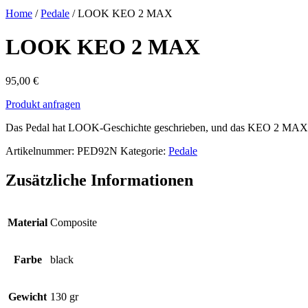
Home
/
Pedale
/ LOOK KEO 2 MAX
LOOK KEO 2 MAX
95,00
€
Produkt anfragen
Das Pedal hat LOOK-Geschichte geschrieben, und das KEO 2 MAX is
LOOK
Artikelnummer:
PED92N
Kategorie:
Pedale
KEO
2
Zusätzliche Informationen
MAX
Menge
Material
Composite
Farbe
black
Gewicht
130 gr