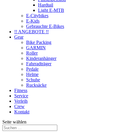
Hardtail
Light E-MTB
E-Citybikes
E-Kids
Gebrauchte E-Bikes
!! ANGEBOTE !!
Gear
Bike Packing
GARMIN
Roller
Kinderanhänger
Fahrradträger
Pedale
Helme
Schuhe
Rucksäcke
Fitness
Service
Verleih
Crew
Kontakt
Seite wählen