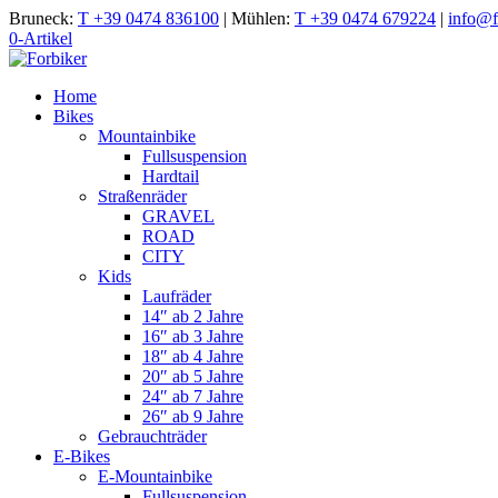
Bruneck:
T +39 0474 836100
|
Mühlen:
T +39 0474 679224
|
info@fo
0-Artikel
Home
Bikes
Mountainbike
Fullsuspension
Hardtail
Straßenräder
GRAVEL
ROAD
CITY
Kids
Laufräder
14″ ab 2 Jahre
16″ ab 3 Jahre
18″ ab 4 Jahre
20″ ab 5 Jahre
24″ ab 7 Jahre
26″ ab 9 Jahre
Gebrauchträder
E-Bikes
E-Mountainbike
Fullsuspension