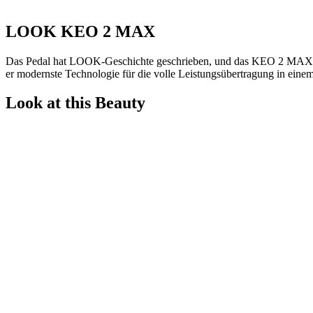
LOOK KEO 2 MAX
Das Pedal hat LOOK-Geschichte geschrieben, und das KEO 2 MAX ist 
er modernste Technologie für die volle Leistungsübertragung in eine
LOOK
Look at this Beauty
KEO
2
MAX
Menge