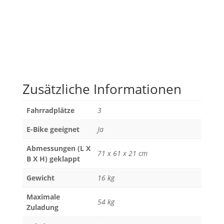
Zusätzliche Informationen
Fahrradplätze
3
E-Bike geeignet
Ja
Abmessungen (L X
71 x 61 x 21 cm
B X H) geklappt
Gewicht
16 kg
Maximale
54 kg
Zuladung