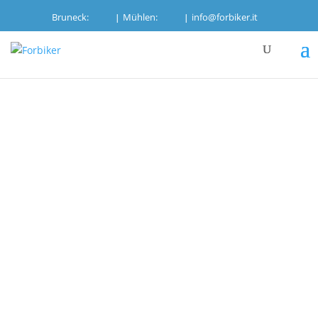
Bruneck:
Mühlen:
info@forbiker.it
|
|
Home
/
Gear
/
Fahrradträger
/ UEBLER
FAHRRADTRÄGER I31 Z
UEBLER
FAHRRADTRÄGER I31 Z
1.177,50
€
Kompakt, leicht und sehr handlich.
Nicht vorrätig
Artikelnummer:
ui31Z
Kategorie:
Fahrradträger
Schlagwörter:
fahrradträger
,
i31z
,
uebler