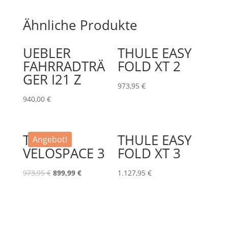
Ähnliche Produkte
UEBLER
THULE EASY
FAHRRADTRÄ
FOLD XT 2
GER I21 Z
973,95
€
940,00
€
THULE
THULE EASY
Angebot!
VELOSPACE 3
FOLD XT 3
973,95
€
899,99
€
1.127,95
€