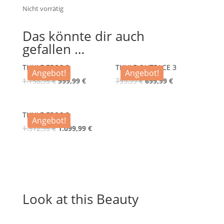
Nicht vorrätig
Das könnte dir auch
gefallen …
THULE EPOS 2
THULE OUTPACE 3
Angebot!
Angebot!
1.158,95
€
999,99
€
759,99
€
699,99
€
THULE EPOS 3
Angebot!
1.312,95
€
1.099,99
€
Look at this Beauty