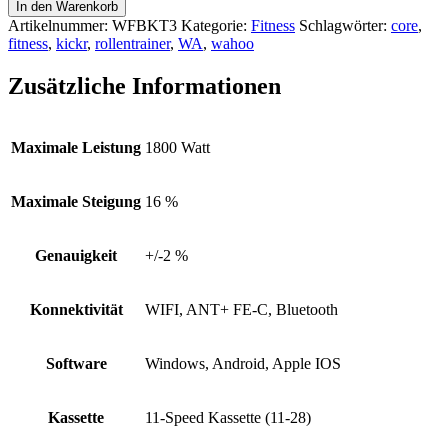
In den Warenkorb
Artikelnummer:
WFBKT3
Kategorie:
Fitness
Schlagwörter:
core
,
fitness
,
kickr
,
rollentrainer
,
WA
,
wahoo
Zusätzliche Informationen
Maximale Leistung
1800 Watt
Maximale Steigung
16 %
Genauigkeit
+/-2 %
Konnektivität
WIFI, ANT+ FE-C, Bluetooth
Software
Windows, Android, Apple IOS
Kassette
11-Speed Kassette (11-28)