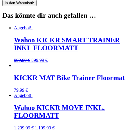
In den Warenkorb
Das könnte dir auch gefallen …
Angebot!
Wahoo KICKR SMART TRAINER
INKL FLOORMATT
999,99
€
899,99
€
KICKR MAT Bike Trainer Floormat
79,99
€
Angebot!
Wahoo KICKR MOVE INKL.
FLOORMATT
1.299,99
€
1.199,99
€