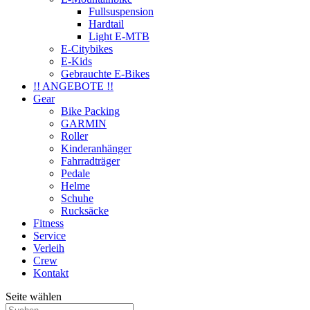
Fullsuspension
Hardtail
Light E-MTB
E-Citybikes
E-Kids
Gebrauchte E-Bikes
!! ANGEBOTE !!
Gear
Bike Packing
GARMIN
Roller
Kinderanhänger
Fahrradträger
Pedale
Helme
Schuhe
Rucksäcke
Fitness
Service
Verleih
Crew
Kontakt
Seite wählen